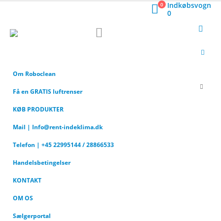
Indkøbsvogn
0
0
Om Roboclean
Få en GRATIS luftrenser
KØB PRODUKTER
Mail | Info@rent-indeklima.dk
Telefon | +45 22995144 / 28866533
Handelsbetingelser
KONTAKT
OM OS
Sælgerportal