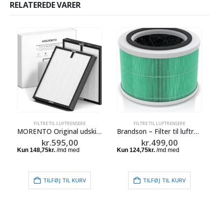
RELATEREDE VARER
FILTRE TIL LUFTRENSERE
FILTRE TIL LUFTRENSERE
MORENTO Original udskiftning af luftrenser, ægte HEPA filter kompatibel med MR5866 Operan luftrenser
Brandson – Filter til luftrenser
kr.
595,00
kr.
499,00
TILFØJ TIL KURV
TILFØJ TIL KURV