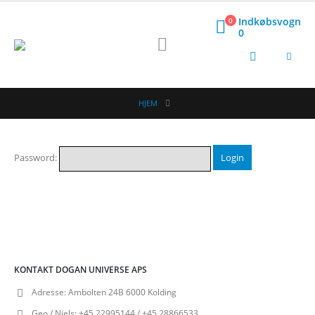
Indkøbsvogn
0
0
HJEM
Password:
KONTAKT DOGAN UNIVERSE APS
Adresse:
Ambolten 24B 6000 Kolding
Geo / Niels:
+45 22995144 / +45 28866533