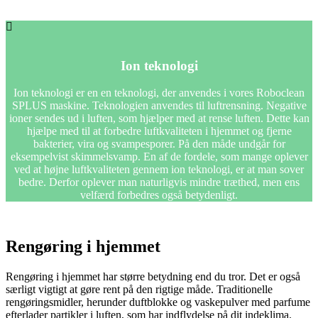
Ion teknologi
Ion teknologi er en en teknologi, der anvendes i vores Roboclean
SPLUS maskine. Teknologien anvendes til luftrensning. Negative
ioner sendes ud i luften, som hjælper med at rense luften. Dette kan
hjælpe med til at forbedre luftkvaliteten i hjemmet og fjerne
bakterier, vira og svampesporer. På den måde undgår for
eksempelvist skimmelsvamp. En af de fordele, som mange oplever
ved at højne luftkvaliteten gennem ion teknologi, er at man sover
bedre. Derfor oplever man naturligvis mindre træthed, men ens
velfærd forbedres også betydenligt.
Rengøring i hjemmet
Rengøring i hjemmet har større betydning end du tror. Det er også
særligt vigtigt at gøre rent på den rigtige måde. Traditionelle
rengøringsmidler, herunder duftblokke og vaskepulver med parfume
efterlader partikler i luften, som har indflydelse på dit indeklima.