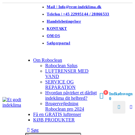
Mail | Info@rent-indeklima.dk
Telefon | +45 22995144 / 28866533
Handelsbetingelser
KONTAKT
OM OS
Sælgerportal
Om Roboclean
Roboclean Splus
LUFTRENSER MED
VAND
SERVICE OG
REPARATION
Hvordan påvirker et dårligt
0
Indkøbsvogn
indeklima dit helbred?
0
Brugervejledning
Roboclean pro 2024
Få en GRATIS luftrenser
KØB PRODUKTER
Søg