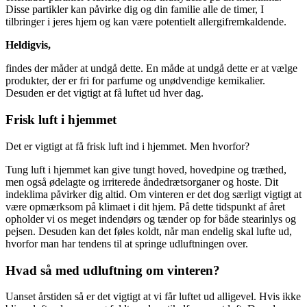
Disse partikler kan påvirke dig og din familie alle de timer, I
tilbringer i jeres hjem og kan være potentielt allergifremkaldende.
Heldigvis,
findes der måder at undgå dette. En måde at undgå dette er at vælge
produkter, der er fri for parfume og unødvendige kemikalier.
Desuden er det vigtigt at få luftet ud hver dag.
Frisk luft i hjemmet
Det er vigtigt at få frisk luft ind i hjemmet. Men hvorfor?
Tung luft i hjemmet kan give tungt hoved, hovedpine og træthed,
men også ødelagte og irriterede åndedrætsorganer og hoste. Dit
indeklima påvirker dig altid. Om vinteren er det dog særligt vigtigt at
være opmærksom på klimaet i dit hjem. På dette tidspunkt af året
opholder vi os meget indendørs og tænder op for både stearinlys og
pejsen. Desuden kan det føles koldt, når man endelig skal lufte ud,
hvorfor man har tendens til at springe udluftningen over.
Hvad så med udluftning om vinteren?
Uanset årstiden så er det vigtigt at vi får luftet ud alligevel. Hvis ikke