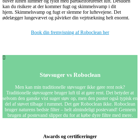
bliver luften lummer og fyldt med partikelforurenet luft. Desuden
kan du risikere at der kommer fugt og skimmelsvamp i dit
hjem. Skimmelsvamp og fugt er slemme for luftevejene. Det
ødelægger lungevævet og påvirker din vejrtrækning helt enormt.
Book din fremvisning af Roboclean her
Støvsuger vs Roboclean
Men kan min traditionelle støvsuger ikke gøre rent nok?
Traditionelle støvsugere bruger luft til at gøre rent. Det betyder at
selvom den ganske vist suger støv op, men den puster også typisk en
del af støvet tilbage i rummet. Det gør Roboclean ikke. Roboclean
bruger naturens bedste filter – helt almindeligt postevand! Gennem
brugen af postevand slipper du for at købe dyre filtre med mere.
Awards og certificeringer