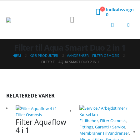
Indkøbsvogn
0
0
Filter til Aqua Smart Duo 2 in 1
HJEM
KØB PRODUKTER
VANDRENSER
,
FILTER OSMOSIS
FILTER TIL AQUA SMART DUO 2 IN 1
RELATEREDE VARER
Filter Osmosis
Filter Aquaflow
El tilbehør
,
Filter Osmosis
,
Fittings
,
Garanti / Service
,
4 i 1
Membraner Til Vandrenser
,
Mineral Filter
,
Service og