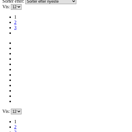
Sortér efter:
Vis:
1
2
3
Vis:
1
2