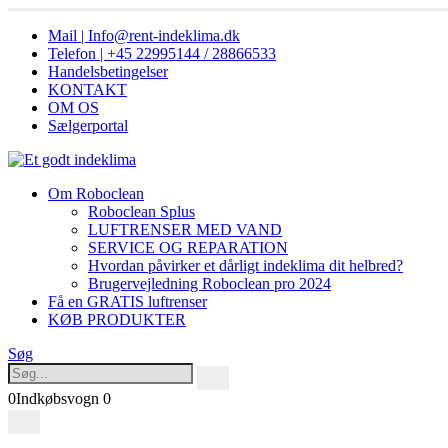
Mail | Info@rent-indeklima.dk
Telefon | +45 22995144 / 28866533
Handelsbetingelser
KONTAKT
OM OS
Sælgerportal
Om Roboclean
Roboclean Splus
LUFTRENSER MED VAND
SERVICE OG REPARATION
Hvordan påvirker et dårligt indeklima dit helbred?
Brugervejledning Roboclean pro 2024
Få en GRATIS luftrenser
KØB PRODUKTER
Søg
0
Indkøbsvogn
0