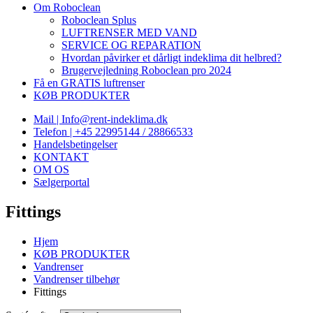
Om Roboclean
Roboclean Splus
LUFTRENSER MED VAND
SERVICE OG REPARATION
Hvordan påvirker et dårligt indeklima dit helbred?
Brugervejledning Roboclean pro 2024
Få en GRATIS luftrenser
KØB PRODUKTER
Mail | Info@rent-indeklima.dk
Telefon | +45 22995144 / 28866533
Handelsbetingelser
KONTAKT
OM OS
Sælgerportal
Fittings
Hjem
KØB PRODUKTER
Vandrenser
Vandrenser tilbehør
Fittings