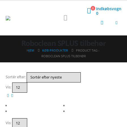
Indkøbsvogn
0
0
Roboclean SPLUS tilbehør
HJEM
KØB PRODUKTER
PRODUCT TAG -
ROBOCLEAN SPLUS TILBEHØR
Sortér efter:
Vis:
Vis: