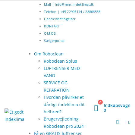
Mail | Info@rent-indeklima.dk
Telefon | +45 22995144 / 28866533
Handelsbetingelser
KONTAKT
OM OS
Sælgerportal
Om Roboclean
Roboclean Splus
LUFTRENSER MED
VAND
SERVICE OG
REPARATION
Hvordan påvirker et
0
dårligt indeklima dit
Indkøbsvogn
0
helbred?
Brugervejledning
Roboclean pro 2024
Få en GRATIS luftrenser