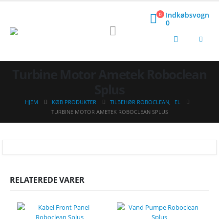
Indkøbsvogn
0
0
Turbine Motor Ametek Roboclean
Splus
HJEM
KØB PRODUKTER
TILBEHØR ROBOCLEAN
,
EL
TURBINE MOTOR AMETEK ROBOCLEAN SPLUS
RELATEREDE VARER