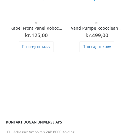
EL
EL
Kabel Front Panel Roboclean Splus
Vand Pumpe Roboclean Splus
kr.
125,00
kr.
499,00
TILFØJ TIL KURV
TILFØJ TIL KURV
KONTAKT DOGAN UNIVERSE APS
Adresse:
Ambolten 24B 6000 Kolding