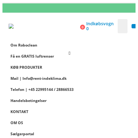
Indkøbsvogn
0
0
Om Roboclean
Få en GRATIS luftrenser
KØB PRODUKTER
Mail | Info@rent-indeklima.dk
Telefon | +45 22995144 / 28866533
Handelsbetingelser
KONTAKT
OM OS
Sælgerportal