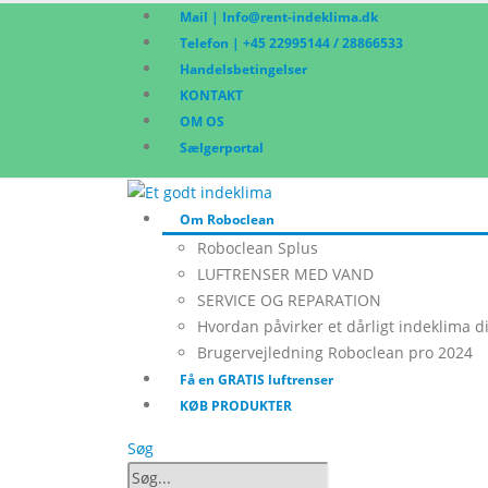
Mail | Info@rent-indeklima.dk
Telefon | +45 22995144 / 28866533
Handelsbetingelser
KONTAKT
OM OS
Sælgerportal
Om Roboclean
Roboclean Splus
LUFTRENSER MED VAND
SERVICE OG REPARATION
Hvordan påvirker et dårligt indeklima d
Brugervejledning Roboclean pro 2024
Få en GRATIS luftrenser
KØB PRODUKTER
Søg