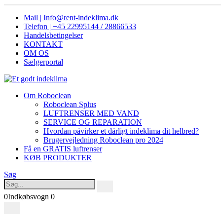
Mail | Info@rent-indeklima.dk
Telefon | +45 22995144 / 28866533
Handelsbetingelser
KONTAKT
OM OS
Sælgerportal
Om Roboclean
Roboclean Splus
LUFTRENSER MED VAND
SERVICE OG REPARATION
Hvordan påvirker et dårligt indeklima dit helbred?
Brugervejledning Roboclean pro 2024
Få en GRATIS luftrenser
KØB PRODUKTER
Søg
0
Indkøbsvogn
0