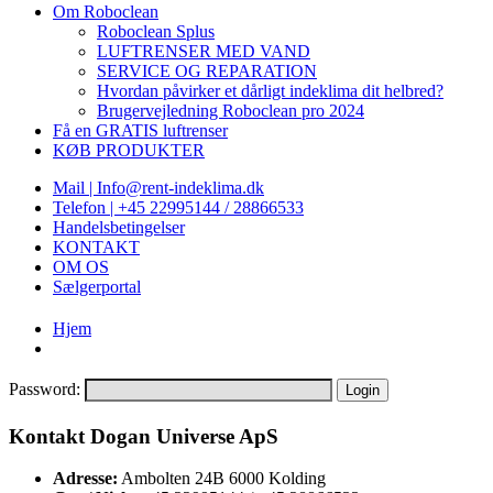
Om Roboclean
Roboclean Splus
LUFTRENSER MED VAND
SERVICE OG REPARATION
Hvordan påvirker et dårligt indeklima dit helbred?
Brugervejledning Roboclean pro 2024
Få en GRATIS luftrenser
KØB PRODUKTER
Mail | Info@rent-indeklima.dk
Telefon | +45 22995144 / 28866533
Handelsbetingelser
KONTAKT
OM OS
Sælgerportal
Hjem
Password:
Kontakt Dogan Universe ApS
Adresse:
Ambolten 24B 6000 Kolding