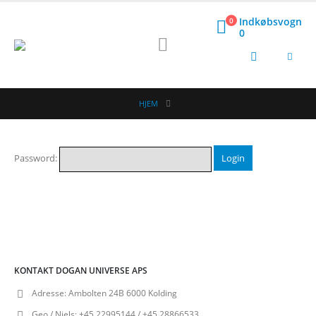
Indkøbsvogn
0
0
HJEM
Password:
KONTAKT DOGAN UNIVERSE APS
Adresse:
Ambolten 24B 6000 Kolding
Geo / Niels:
+45 22995144 / +45 28866533