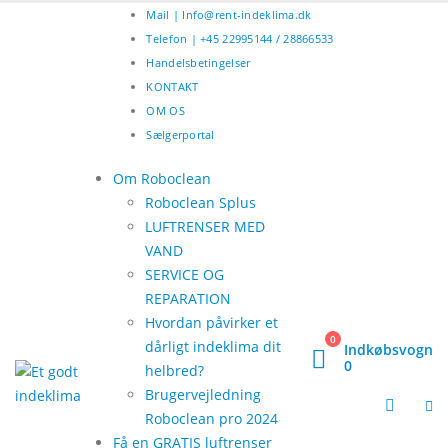
Mail | Info@rent-indeklima.dk
Telefon | +45 22995144 / 28866533
Handelsbetingelser
KONTAKT
OM OS
Sælgerportal
Om Roboclean
Roboclean Splus
LUFTRENSER MED
VAND
SERVICE OG
REPARATION
Hvordan påvirker et
0
dårligt indeklima dit
Indkøbsvogn
0
helbred?
Brugervejledning
Roboclean pro 2024
Få en GRATIS luftrenser